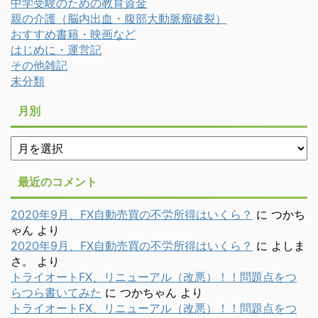
中学受験のための教育資金
親の介護（脳内出血・腹部大動脈瘤破裂）
おすすめ書籍・映画など
はじめに・運営記
その他雑記
未分類
月別
月
別
最近のコメント
2020年9月、FX自動売買の不労所得はいくら？
に
つかち
ゃん
より
2020年9月、FX自動売買の不労所得はいくら？
に
よしま
さ。
より
トライオートFX、リニューアル（改悪）！！問題点をつ
らつら書いてみた
に
つかちゃん
より
トライオートFX、リニューアル（改悪）！！問題点をつ