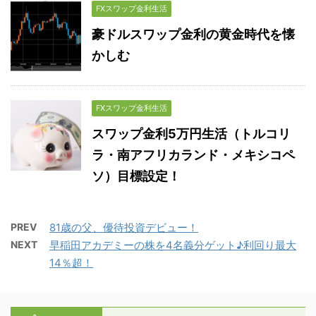
FXスワップ金利生活
豪ドルスワップ金利の黄金時代を懐
かしむ
FXスワップ金利生活
スワップ金利5万円生活（トルコリ
ラ・南アフリカランド・メキシコペ
ソ）目標設定！
PREV
81歳の父、優待投資デビュー！
NEXT
早稲田アカデミーの株を4名義分ゲット♪利回り最大
14％超！