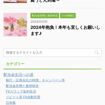
庭うどん到着～
配当金目標と進捗状況
その他雑記
2024/01/05
2024年抱負！本年も宜しくお願いし
ます♪
カテゴリー
配当金生活への道
銀行・証券会社の特徴、キャンペーン等
配当金目標と進捗状況
FXスワップ金利生活
リピート系 FX自動売買
日本株