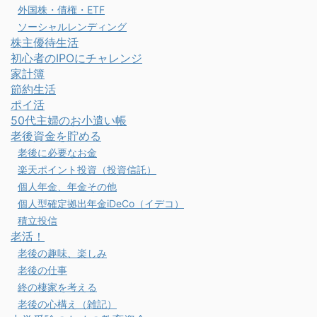
外国株・債権・ETF
ソーシャルレンディング
株主優待生活
初心者のIPOにチャレンジ
家計簿
節約生活
ポイ活
50代主婦のお小遣い帳
老後資金を貯める
老後に必要なお金
楽天ポイント投資（投資信託）
個人年金、年金その他
個人型確定拠出年金iDeCo（イデコ）
積立投信
老活！
老後の趣味、楽しみ
老後の仕事
終の棲家を考える
老後の心構え（雑記）