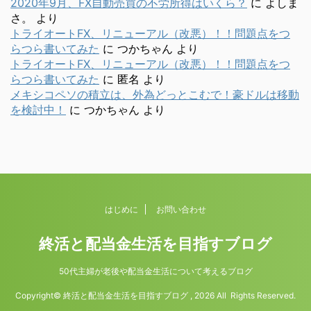
2020年9月、FX自動売買の不労所得はいくら？
に
よしま
さ。
より
トライオートFX、リニューアル（改悪）！！問題点をつ
らつら書いてみた
に
つかちゃん
より
トライオートFX、リニューアル（改悪）！！問題点をつ
らつら書いてみた
に
匿名
より
メキシコペソの積立は、外為どっとこむで！豪ドルは移動
を検討中！
に
つかちゃん
より
はじめに
お問い合わせ
終活と配当金生活を目指すブログ
50代主婦が老後や配当金生活について考えるブログ
Copyright© 終活と配当金生活を目指すブログ , 2026 All Rights Reserved.