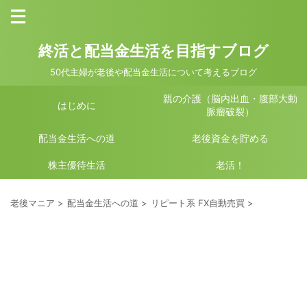
終活と配当金生活を目指すブログ
50代主婦が老後や配当金生活について考えるブログ
親の介護（脳内出血・腹部大動
はじめに
脈瘤破裂）
配当金生活への道
老後資金を貯める
株主優待生活
老活！
老後マニア
>
配当金生活への道
>
リピート系 FX自動売買
>