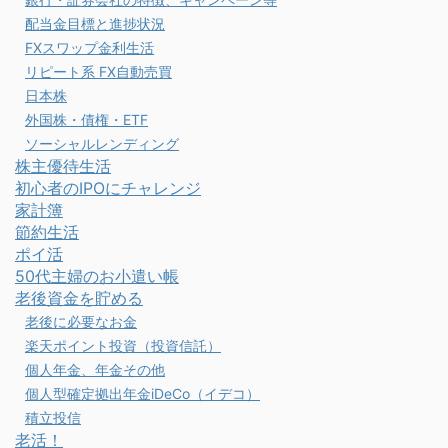
配当金目標と進捗状況
FXスワップ金利生活
リピート系 FX自動売買
日本株
外国株・債権・ETF
ソーシャルレンディング
株主優待生活
初心者のIPOにチャレンジ
家計簿
節約生活
ポイ活
50代主婦のお小遣い帳
老後資金を貯める
老後に必要なお金
楽天ポイント投資（投資信託）
個人年金、年金その他
個人型確定拠出年金iDeCo（イデコ）
積立投信
老活！