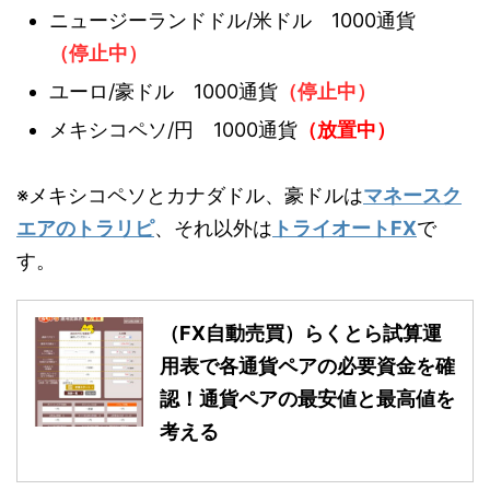
ニュージーランドドル/米ドル 1000通貨
（停止中）
ユーロ/豪ドル 1000通貨
（停止中）
メキシコペソ/円 1000通貨
（放置中）
※メキシコペソとカナダドル、豪ドルは
マネースク
エアのトラリピ
、それ以外は
トライオートFX
で
す。
（FX自動売買）らくとら試算運
用表で各通貨ペアの必要資金を確
認！通貨ペアの最安値と最高値を
考える