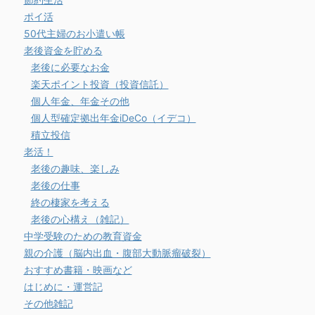
ポイ活
50代主婦のお小遣い帳
老後資金を貯める
老後に必要なお金
楽天ポイント投資（投資信託）
個人年金、年金その他
個人型確定拠出年金iDeCo（イデコ）
積立投信
老活！
老後の趣味、楽しみ
老後の仕事
終の棲家を考える
老後の心構え（雑記）
中学受験のための教育資金
親の介護（脳内出血・腹部大動脈瘤破裂）
おすすめ書籍・映画など
はじめに・運営記
その他雑記