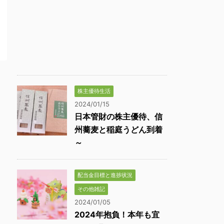
株主優待生活
2024/01/15
日本管財の株主優待、信
州蕎麦と稲庭うどん到着
～
配当金目標と進捗状況
その他雑記
2024/01/05
2024年抱負！本年も宜