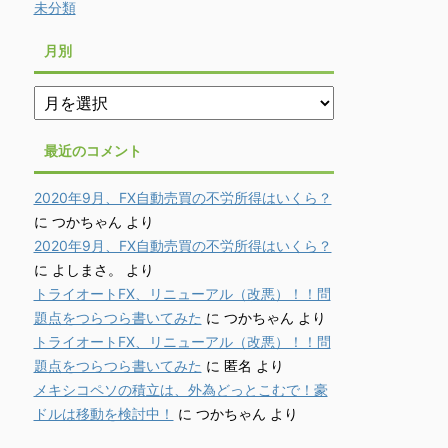
未分類
月別
月
別
最近のコメント
2020年9月、FX自動売買の不労所得はいくら？
に
つかちゃん
より
2020年9月、FX自動売買の不労所得はいくら？
に
よしまさ。
より
トライオートFX、リニューアル（改悪）！！問
題点をつらつら書いてみた
に
つかちゃん
より
トライオートFX、リニューアル（改悪）！！問
題点をつらつら書いてみた
に
匿名
より
メキシコペソの積立は、外為どっとこむで！豪
ドルは移動を検討中！
に
つかちゃん
より