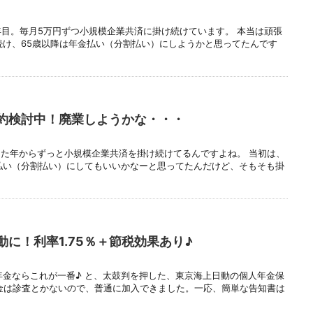
年目。毎月5万円ずつ小規模企業共済に掛け続けています。 本当は頑張
続け、65歳以降は年金払い（分割払い）にしようかと思ってたんです
約検討中！廃業しようかな・・・
た年からずっと小規模企業共済を掛け続けてるんですよね。 当初は、
払い（分割払い）にしてもいいかなーと思ってたんだけど、そもそも掛
に！利率1.75％＋節税効果あり♪
年金ならこれが一番♪ と、太鼓判を押した、東京海上日動の個人年金保
金は診査とかないので、普通に加入できました。一応、簡単な告知書は