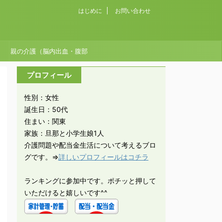
はじめに
お問い合わせ
親の介護（脳内出血・腹部
大動脈瘤破裂）
プロフィール
性別：女性
誕生日：50代
住まい：関東
家族：旦那と小学生娘1人
介護問題や配当金生活について考えるブロ
グです。⇒
詳しいプロフィールはコチラ
ランキングに参加中です。ポチッと押して
いただけると嬉しいです^^