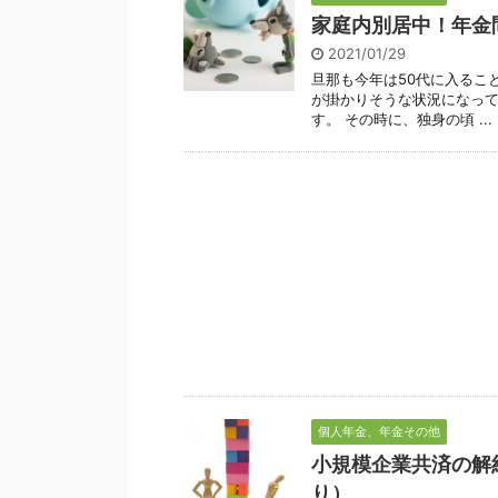
家庭内別居中！年金
2021/01/29
旦那も今年は50代に入るこ
が掛かりそうな状況になっ
す。 その時に、独身の頃 ...
個人年金、年金その他
小規模企業共済の解
り）