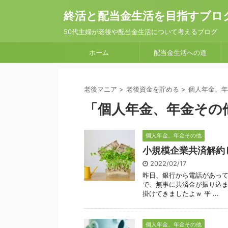
終活と配当金生活を目指すブロ
50代主婦が老後や配当金生活について考えるブログ
ホーム
配当金生活への道
老後マニア
>
老後資金を貯める
>
個人年金、年
「個人年金、年金その
個人年金、年金その他
小規模企業共済解約
2022/02/17
昨日、銀行から電話があって
で、無事に共済金が振り込ま
掛けてきましたよｗ 平 ...
個人年金、年金その他