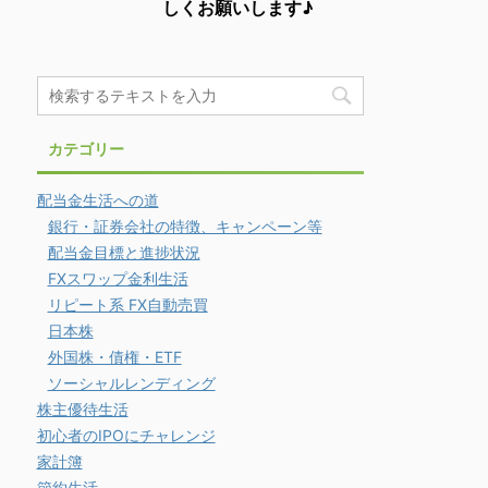
しくお願いします♪
カテゴリー
配当金生活への道
銀行・証券会社の特徴、キャンペーン等
配当金目標と進捗状況
FXスワップ金利生活
リピート系 FX自動売買
日本株
外国株・債権・ETF
ソーシャルレンディング
株主優待生活
初心者のIPOにチャレンジ
家計簿
節約生活