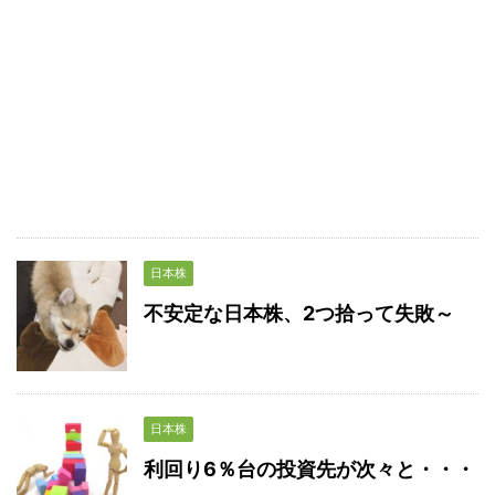
日本株
不安定な日本株、2つ拾って失敗～
日本株
利回り6％台の投資先が次々と・・・