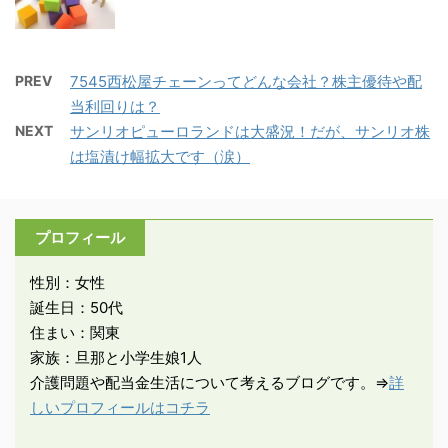
PREV
7545西松屋チェーンってどんな会社？株主優待や配
当利回りは？
NEXT
サンリオピューロランドは大盛況！だが、サンリオ株
は塩漬け幅拡大です（涙）
プロフィール
性別：女性
誕生日：50代
住まい：関東
家族：旦那と小学生娘1人
介護問題や配当金生活について考えるブログです。⇒
詳
しいプロフィールはコチラ