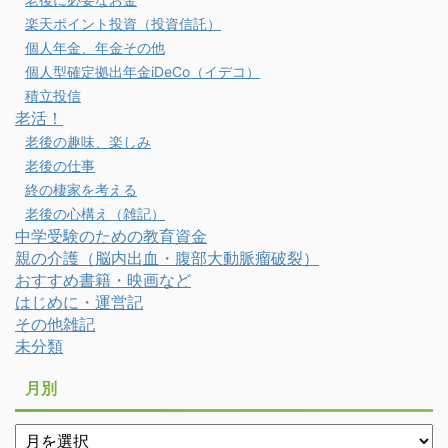
楽天ポイント投資（投資信託）
個人年金、年金その他
個人型確定拠出年金iDeCo（イデコ）
積立投信
老活！
老後の趣味、楽しみ
老後の仕事
終の棲家を考える
老後の心構え（雑記）
中学受験のための教育資金
親の介護（脳内出血・腹部大動脈瘤破裂）
おすすめ書籍・映画など
はじめに・運営記
その他雑記
未分類
月別
月