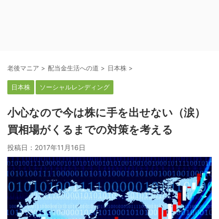
老後マニア
>
配当金生活への道
>
日本株
>
日本株
ソーシャルレンディング
小心なので今は株に手を出せない（涙）
買相場がくるまでの対策を考える
投稿日：
2017年11月16日