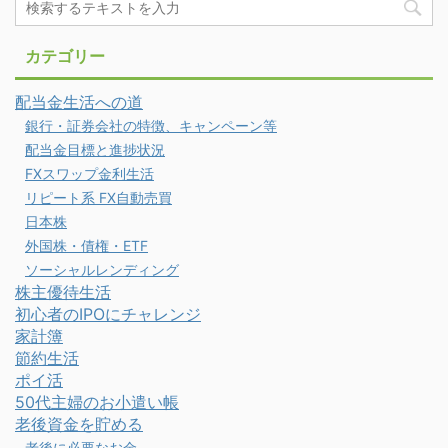
カテゴリー
配当金生活への道
銀行・証券会社の特徴、キャンペーン等
配当金目標と進捗状況
FXスワップ金利生活
リピート系 FX自動売買
日本株
外国株・債権・ETF
ソーシャルレンディング
株主優待生活
初心者のIPOにチャレンジ
家計簿
節約生活
ポイ活
50代主婦のお小遣い帳
老後資金を貯める
老後に必要なお金