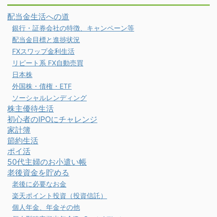
配当金生活への道
銀行・証券会社の特徴、キャンペーン等
配当金目標と進捗状況
FXスワップ金利生活
リピート系 FX自動売買
日本株
外国株・債権・ETF
ソーシャルレンディング
株主優待生活
初心者のIPOにチャレンジ
家計簿
節約生活
ポイ活
50代主婦のお小遣い帳
老後資金を貯める
老後に必要なお金
楽天ポイント投資（投資信託）
個人年金、年金その他