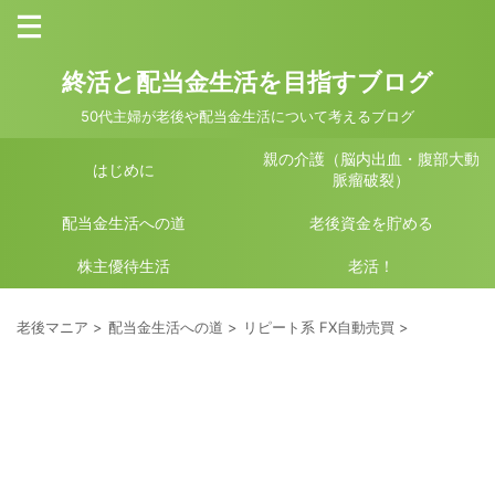
終活と配当金生活を目指すブログ
50代主婦が老後や配当金生活について考えるブログ
親の介護（脳内出血・腹部大動
はじめに
脈瘤破裂）
配当金生活への道
老後資金を貯める
株主優待生活
老活！
老後マニア
>
配当金生活への道
>
リピート系 FX自動売買
>