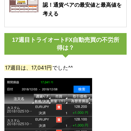
認！通貨ペアの最安値と最高値を
考える
17週目トライオートFX自動売買の不労所
得は？
17週目は、17,041円
でした^^