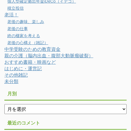
個人型確定拠出年金iDeCo（イデコ）
積立投信
老活！
老後の趣味、楽しみ
老後の仕事
終の棲家を考える
老後の心構え（雑記）
中学受験のための教育資金
親の介護（脳内出血・腹部大動脈瘤破裂）
おすすめ書籍・映画など
はじめに・運営記
その他雑記
未分類
月別
月
別
最近のコメント