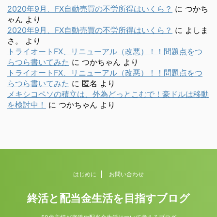
2020年9月、FX自動売買の不労所得はいくら？
に
つかち
ゃん
より
2020年9月、FX自動売買の不労所得はいくら？
に
よしま
さ。
より
トライオートFX、リニューアル（改悪）！！問題点をつ
らつら書いてみた
に
つかちゃん
より
トライオートFX、リニューアル（改悪）！！問題点をつ
らつら書いてみた
に
匿名
より
メキシコペソの積立は、外為どっとこむで！豪ドルは移動
を検討中！
に
つかちゃん
より
はじめに
お問い合わせ
終活と配当金生活を目指すブログ