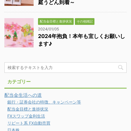
庭うどん到着～
配当金目標と進捗状況
その他雑記
2024/01/05
2024年抱負！本年も宜しくお願いし
ます♪
カテゴリー
配当金生活への道
銀行・証券会社の特徴、キャンペーン等
配当金目標と進捗状況
FXスワップ金利生活
リピート系 FX自動売買
日本株