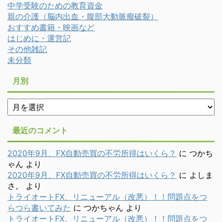
中学受験のための教育資金
親の介護（脳内出血・腹部大動脈瘤破裂）
おすすめ書籍・映画など
はじめに・運営記
その他雑記
未分類
月別
月
別
最近のコメント
2020年9月、FX自動売買の不労所得はいくら？
に
つかち
ゃん
より
2020年9月、FX自動売買の不労所得はいくら？
に
よしま
さ。
より
トライオートFX、リニューアル（改悪）！！問題点をつ
らつら書いてみた
に
つかちゃん
より
トライオートFX、リニューアル（改悪）！！問題点をつ