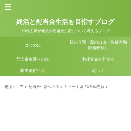
終活と配当金生活を目指すブログ
50代主婦が老後や配当金生活について考えるブログ
親の介護（脳内出血・腹部大動
はじめに
脈瘤破裂）
配当金生活への道
老後資金を貯める
株主優待生活
老活！
老後マニア
>
配当金生活への道
>
リピート系 FX自動売買
>