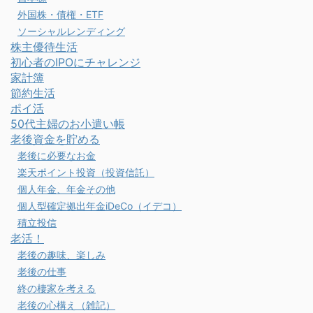
外国株・債権・ETF
ソーシャルレンディング
株主優待生活
初心者のIPOにチャレンジ
家計簿
節約生活
ポイ活
50代主婦のお小遣い帳
老後資金を貯める
老後に必要なお金
楽天ポイント投資（投資信託）
個人年金、年金その他
個人型確定拠出年金iDeCo（イデコ）
積立投信
老活！
老後の趣味、楽しみ
老後の仕事
終の棲家を考える
老後の心構え（雑記）