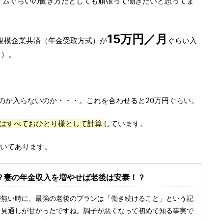
イムぐらいの働き方だとしても頑張って働きたいと思ってま
15万円／月
小規模企業共済（年金受取方式）が
ぐらい入
ら）。
のか入らないのか・・・。これを合わせると20万円ぐらい。
はすべておひとり様として計算
しています。
書いてあります。
？妻の年金収入を増やせば老後は安泰！？
が無い時に、最強の老後のプランは「働き続けること」という記
、見通しが甘かったですね。調子が悪くなって初めて知る事実で