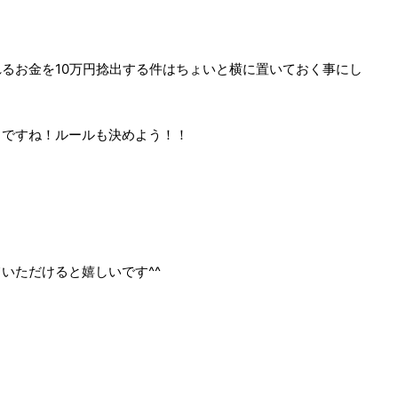
。
るお金を10万円捻出する件はちょいと横に置いておく事にし
りですね！ルールも決めよう！！
いただけると嬉しいです^^