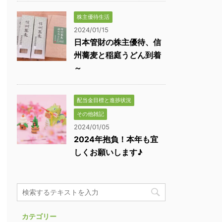
株主優待生活
2024/01/15
日本管財の株主優待、信
州蕎麦と稲庭うどん到着
～
配当金目標と進捗状況
その他雑記
2024/01/05
2024年抱負！本年も宜
しくお願いします♪
カテゴリー