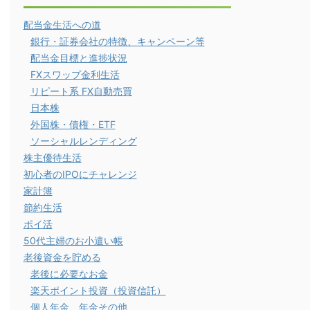
配当金生活への道
銀行・証券会社の特徴、キャンペーン等
配当金目標と進捗状況
FXスワップ金利生活
リピート系 FX自動売買
日本株
外国株・債権・ETF
ソーシャルレンディング
株主優待生活
初心者のIPOにチャレンジ
家計簿
節約生活
ポイ活
50代主婦のお小遣い帳
老後資金を貯める
老後に必要なお金
楽天ポイント投資（投資信託）
個人年金、年金その他