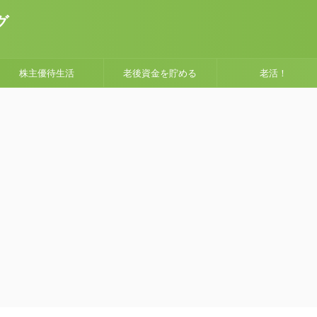
グ
株主優待生活
老後資金を貯める
老活！