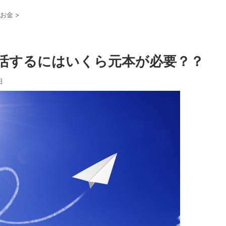
お金
>
生活するにはいくら元本が必要？？
日