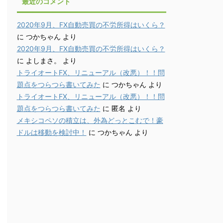
最近のコメント
2020年9月、FX自動売買の不労所得はいくら？
に
つかちゃん
より
2020年9月、FX自動売買の不労所得はいくら？
に
よしまさ。
より
トライオートFX、リニューアル（改悪）！！問
題点をつらつら書いてみた
に
つかちゃん
より
トライオートFX、リニューアル（改悪）！！問
題点をつらつら書いてみた
に
匿名
より
メキシコペソの積立は、外為どっとこむで！豪
ドルは移動を検討中！
に
つかちゃん
より