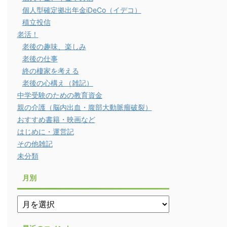
個人型確定拠出年金iDeCo（イデコ）
積立投信
老活！
老後の趣味、楽しみ
老後の仕事
終の棲家を考える
老後の心構え（雑記）
中学受験のための教育資金
親の介護（脳内出血・腹部大動脈瘤破裂）
おすすめ書籍・映画など
はじめに・運営記
その他雑記
未分類
月別
月
別