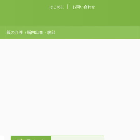
はじめに
お問い合わせ
親の介護（脳内出血・腹部
大動脈瘤破裂）