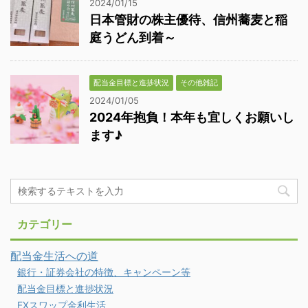
2024/01/15
日本管財の株主優待、信州蕎麦と稲
庭うどん到着～
配当金目標と進捗状況
その他雑記
2024/01/05
2024年抱負！本年も宜しくお願いし
ます♪
カテゴリー
配当金生活への道
銀行・証券会社の特徴、キャンペーン等
配当金目標と進捗状況
FXスワップ金利生活