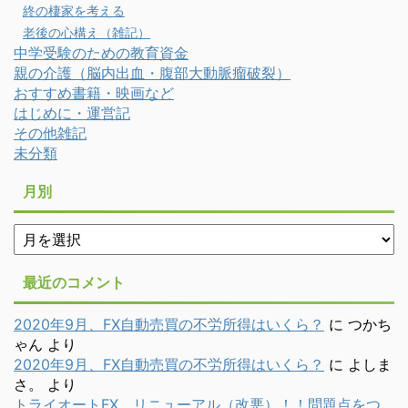
終の棲家を考える
老後の心構え（雑記）
中学受験のための教育資金
親の介護（脳内出血・腹部大動脈瘤破裂）
おすすめ書籍・映画など
はじめに・運営記
その他雑記
未分類
月別
月
別
最近のコメント
2020年9月、FX自動売買の不労所得はいくら？
に
つかち
ゃん
より
2020年9月、FX自動売買の不労所得はいくら？
に
よしま
さ。
より
トライオートFX、リニューアル（改悪）！！問題点をつ