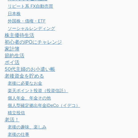
リピート系 FX自動売買
日本株
外国株・債権・ETF
ソーシャルレンディング
株主優待生活
初心者のIPOにチャレンジ
家計簿
節約生活
ポイ活
50代主婦のお小遣い帳
老後資金を貯める
老後に必要なお金
楽天ポイント投資（投資信託）
個人年金、年金その他
個人型確定拠出年金iDeCo（イデコ）
積立投信
老活！
老後の趣味、楽しみ
老後の仕事