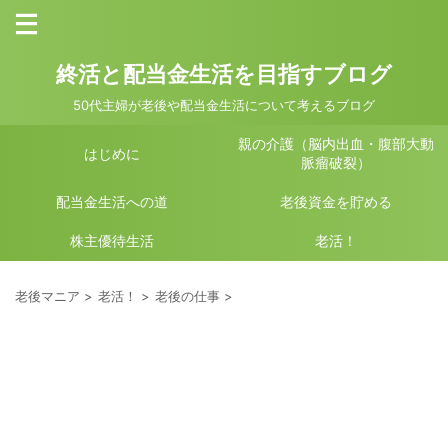
終活と配当金生活を目指すブログ
50代主婦が老後や配当金生活について考えるブログ
親の介護（脳内出血・腹部大動
はじめに
脈瘤破裂）
配当金生活への道
老後資金を貯める
株主優待生活
老活！
老後マニア
>
老活！
>
老後の仕事
>