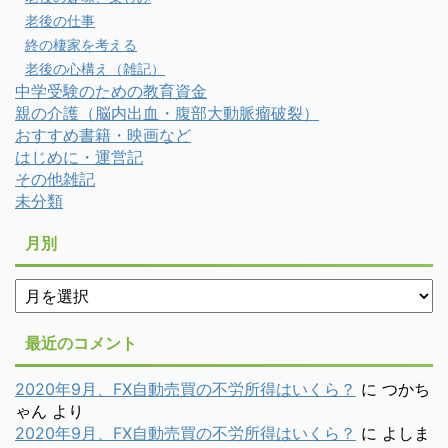
老後の仕事
終の棲家を考える
老後の心構え（雑記）
中学受験のための教育資金
親の介護（脳内出血・腹部大動脈瘤破裂）
おすすめ書籍・映画など
はじめに・運営記
その他雑記
未分類
月別
月
別
最近のコメント
2020年9月、FX自動売買の不労所得はいくら？
に
つかち
ゃん
より
2020年9月、FX自動売買の不労所得はいくら？
に
よしま