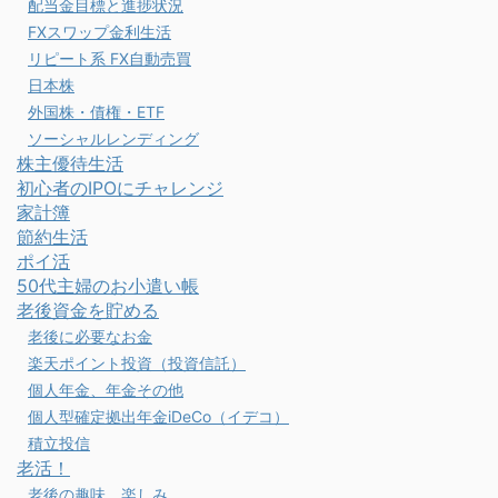
配当金目標と進捗状況
FXスワップ金利生活
リピート系 FX自動売買
日本株
外国株・債権・ETF
ソーシャルレンディング
株主優待生活
初心者のIPOにチャレンジ
家計簿
節約生活
ポイ活
50代主婦のお小遣い帳
老後資金を貯める
老後に必要なお金
楽天ポイント投資（投資信託）
個人年金、年金その他
個人型確定拠出年金iDeCo（イデコ）
積立投信
老活！
老後の趣味、楽しみ