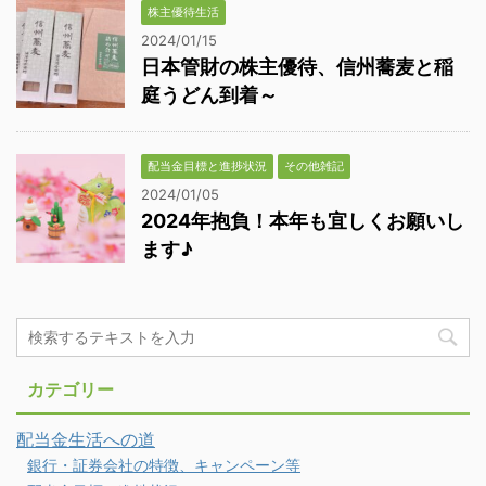
株主優待生活
2024/01/15
日本管財の株主優待、信州蕎麦と稲
庭うどん到着～
配当金目標と進捗状況
その他雑記
2024/01/05
2024年抱負！本年も宜しくお願いし
ます♪
カテゴリー
配当金生活への道
銀行・証券会社の特徴、キャンペーン等