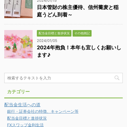
2024/01/15
日本管財の株主優待、信州蕎麦と稲
庭うどん到着～
配当金目標と進捗状況
その他雑記
2024/01/05
2024年抱負！本年も宜しくお願いし
ます♪
カテゴリー
配当金生活への道
銀行・証券会社の特徴、キャンペーン等
配当金目標と進捗状況
FXスワップ金利生活