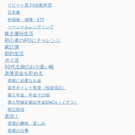
リピート系 FX自動売買
日本株
外国株・債権・ETF
ソーシャルレンディング
株主優待生活
初心者のIPOにチャレンジ
家計簿
節約生活
ポイ活
50代主婦のお小遣い帳
老後資金を貯める
老後に必要なお金
楽天ポイント投資（投資信託）
個人年金、年金その他
個人型確定拠出年金iDeCo（イデコ）
積立投信
老活！
老後の趣味、楽しみ
老後の仕事