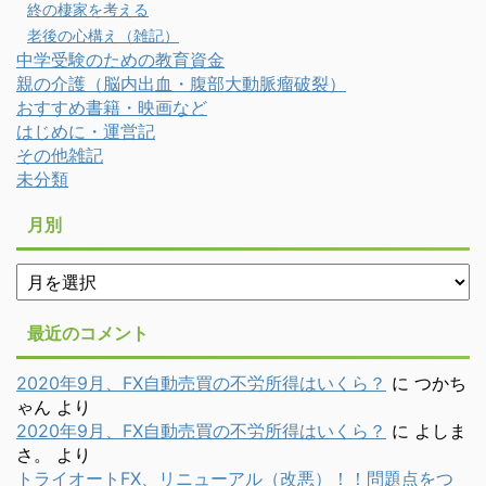
終の棲家を考える
老後の心構え（雑記）
中学受験のための教育資金
親の介護（脳内出血・腹部大動脈瘤破裂）
おすすめ書籍・映画など
はじめに・運営記
その他雑記
未分類
月別
月
別
最近のコメント
2020年9月、FX自動売買の不労所得はいくら？
に
つかち
ゃん
より
2020年9月、FX自動売買の不労所得はいくら？
に
よしま
さ。
より
トライオートFX、リニューアル（改悪）！！問題点をつ