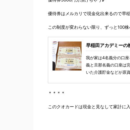
優待券はメルカリで現金化出来るので早稲
この制度が変わらない限り、ずっと100株
早稲田アカデミーの株
我が家は4名義分の口座
義と旦那名義の口座は
いた介護貯金などが原資で
＊＊＊＊
このクオカードは現金と見なして家計に