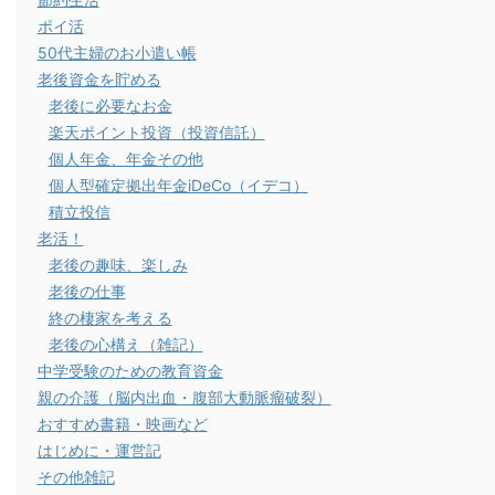
ポイ活
50代主婦のお小遣い帳
老後資金を貯める
老後に必要なお金
楽天ポイント投資（投資信託）
個人年金、年金その他
個人型確定拠出年金iDeCo（イデコ）
積立投信
老活！
老後の趣味、楽しみ
老後の仕事
終の棲家を考える
老後の心構え（雑記）
中学受験のための教育資金
親の介護（脳内出血・腹部大動脈瘤破裂）
おすすめ書籍・映画など
はじめに・運営記
その他雑記