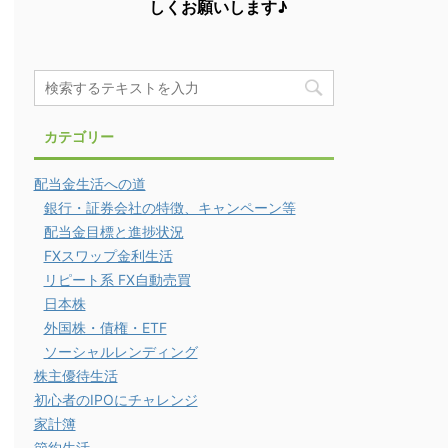
しくお願いします♪
カテゴリー
配当金生活への道
銀行・証券会社の特徴、キャンペーン等
配当金目標と進捗状況
FXスワップ金利生活
リピート系 FX自動売買
日本株
外国株・債権・ETF
ソーシャルレンディング
株主優待生活
初心者のIPOにチャレンジ
家計簿
節約生活