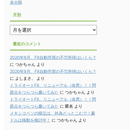
未分類
月別
月
別
最近のコメント
2020年9月、FX自動売買の不労所得はいくら？
に
つかちゃん
より
2020年9月、FX自動売買の不労所得はいくら？
に
よしまさ。
より
トライオートFX、リニューアル（改悪）！！問
題点をつらつら書いてみた
に
つかちゃん
より
トライオートFX、リニューアル（改悪）！！問
題点をつらつら書いてみた
に
匿名
より
メキシコペソの積立は、外為どっとこむで！豪
ドルは移動を検討中！
に
つかちゃん
より