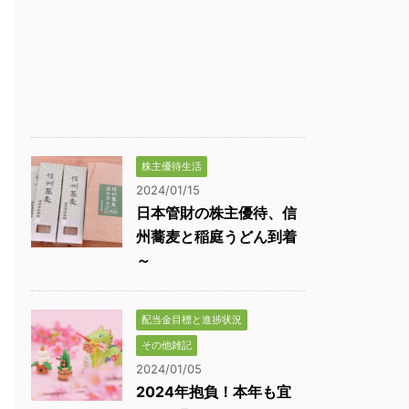
株主優待生活
2024/01/15
日本管財の株主優待、信
州蕎麦と稲庭うどん到着
～
配当金目標と進捗状況
その他雑記
2024/01/05
2024年抱負！本年も宜