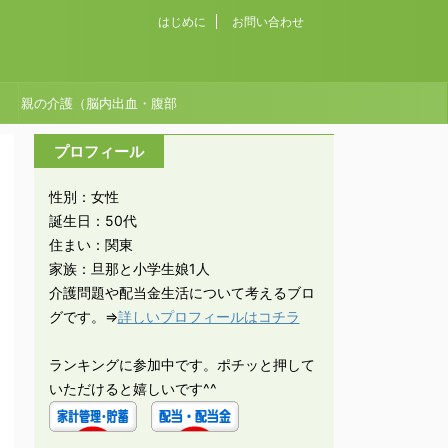
はじめに
お問い合わせ
親の介護（脳内出血・腹部
大動脈瘤破裂）
プロフィール
性別：女性
誕生日：50代
住まい：関東
家族：旦那と小学生娘1人
介護問題や配当金生活について考えるブロ
グです。⇒
詳しいプロフィールはコチラ
ランキングに参加中です。ポチッと押して
いただけると嬉しいです^^