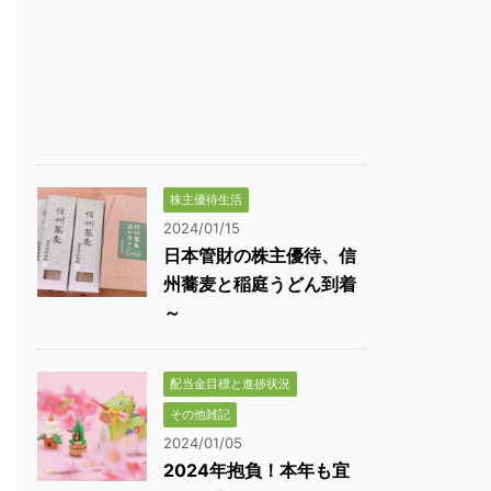
株主優待生活
2024/01/15
日本管財の株主優待、信
州蕎麦と稲庭うどん到着
～
配当金目標と進捗状況
その他雑記
2024/01/05
2024年抱負！本年も宜