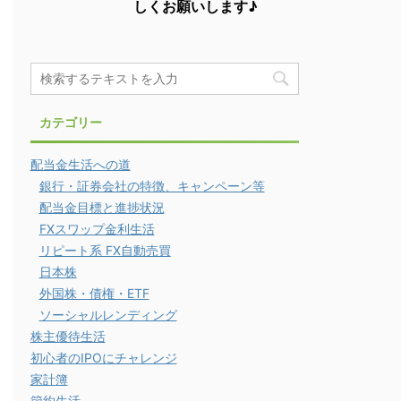
しくお願いします♪
カテゴリー
配当金生活への道
銀行・証券会社の特徴、キャンペーン等
配当金目標と進捗状況
FXスワップ金利生活
リピート系 FX自動売買
日本株
外国株・債権・ETF
ソーシャルレンディング
株主優待生活
初心者のIPOにチャレンジ
家計簿
節約生活