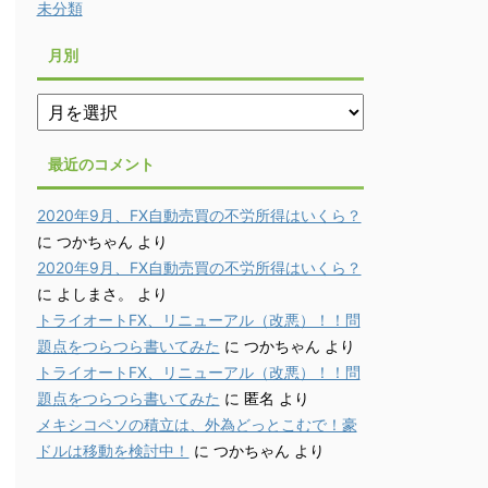
未分類
月別
月
別
最近のコメント
2020年9月、FX自動売買の不労所得はいくら？
に
つかちゃん
より
2020年9月、FX自動売買の不労所得はいくら？
に
よしまさ。
より
トライオートFX、リニューアル（改悪）！！問
題点をつらつら書いてみた
に
つかちゃん
より
トライオートFX、リニューアル（改悪）！！問
題点をつらつら書いてみた
に
匿名
より
メキシコペソの積立は、外為どっとこむで！豪
ドルは移動を検討中！
に
つかちゃん
より