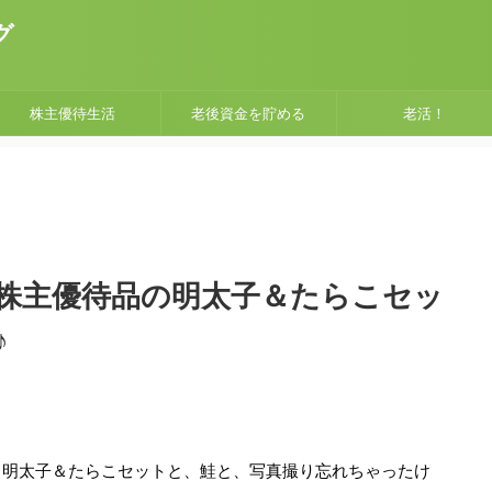
グ
株主優待生活
老後資金を貯める
老活！
株主優待品の明太子＆たらこセッ
♪
、明太子＆たらこセットと、鮭と、写真撮り忘れちゃったけ