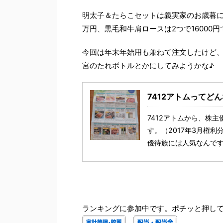
明太子＆たらこセットは義実家のお歳暮に持
万円、黒毛和牛肩ロースは2つで16000円
今回は年末年始用も兼ねて注文したけど
宮のたれボトルとかにしてみようかな♪
7412アトムってど
7412アトムから、株
す。（2017年3月権
優待族には人気なんですよ
ランキングに参加中です。ポチッと押して