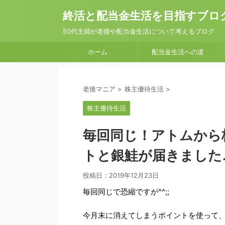
終活と配当金生活を目指すブロ
50代主婦が老後や配当金生活について考えるブログ
ホーム
配当金生活への道
老後マニア
>
株主優待生活
>
株主優待生活
毎回同じ！アトムから
トと銀鮭が届きました
投稿日：
2019年12月23日
毎回同じで恐縮ですが^^;;
今月末に消えてしまうポイントを使って