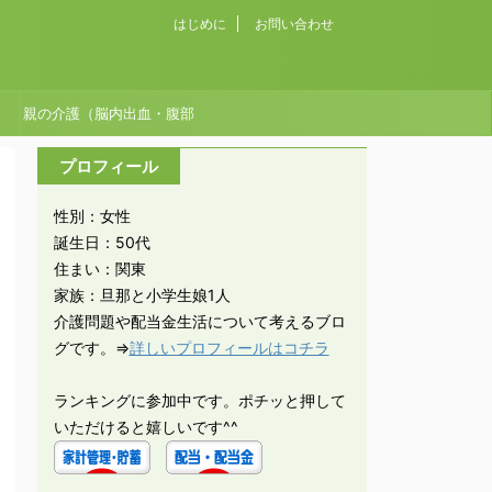
はじめに
お問い合わせ
親の介護（脳内出血・腹部
大動脈瘤破裂）
プロフィール
性別：女性
誕生日：50代
住まい：関東
家族：旦那と小学生娘1人
介護問題や配当金生活について考えるブロ
グです。⇒
詳しいプロフィールはコチラ
ランキングに参加中です。ポチッと押して
いただけると嬉しいです^^