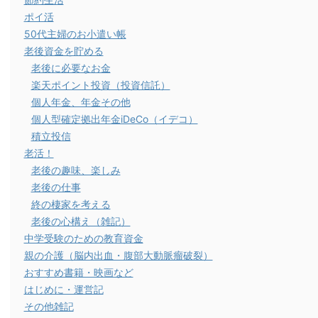
ポイ活
50代主婦のお小遣い帳
老後資金を貯める
老後に必要なお金
楽天ポイント投資（投資信託）
個人年金、年金その他
個人型確定拠出年金iDeCo（イデコ）
積立投信
老活！
老後の趣味、楽しみ
老後の仕事
終の棲家を考える
老後の心構え（雑記）
中学受験のための教育資金
親の介護（脳内出血・腹部大動脈瘤破裂）
おすすめ書籍・映画など
はじめに・運営記
その他雑記