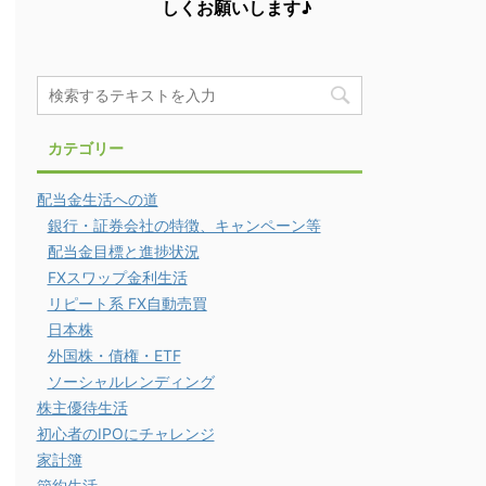
しくお願いします♪
カテゴリー
配当金生活への道
銀行・証券会社の特徴、キャンペーン等
配当金目標と進捗状況
FXスワップ金利生活
リピート系 FX自動売買
日本株
外国株・債権・ETF
ソーシャルレンディング
株主優待生活
初心者のIPOにチャレンジ
家計簿
節約生活