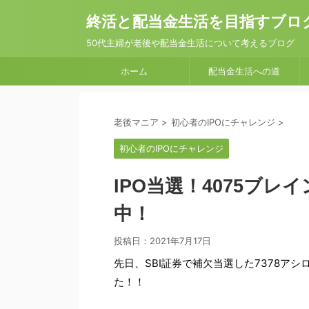
終活と配当金生活を目指すブロ
50代主婦が老後や配当金生活について考えるブログ
ホーム
配当金生活への道
老後マニア
>
初心者のIPOにチャレンジ
>
初心者のIPOにチャレンジ
IPO当選！4075ブ
中！
投稿日：
2021年7月17日
先日、SBI証券で補欠当選した7378ア
た！！