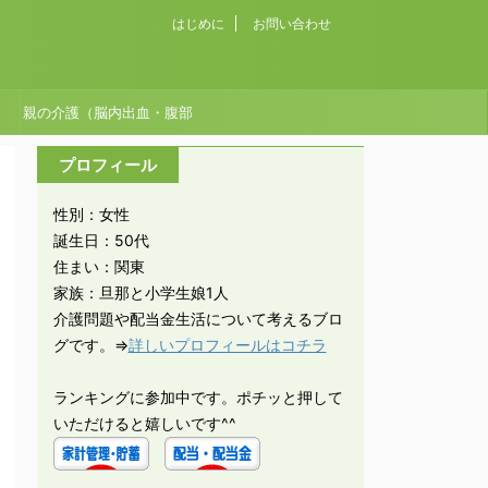
はじめに
お問い合わせ
親の介護（脳内出血・腹部
大動脈瘤破裂）
プロフィール
性別：女性
誕生日：50代
住まい：関東
家族：旦那と小学生娘1人
介護問題や配当金生活について考えるブロ
グです。⇒
詳しいプロフィールはコチラ
ランキングに参加中です。ポチッと押して
いただけると嬉しいです^^