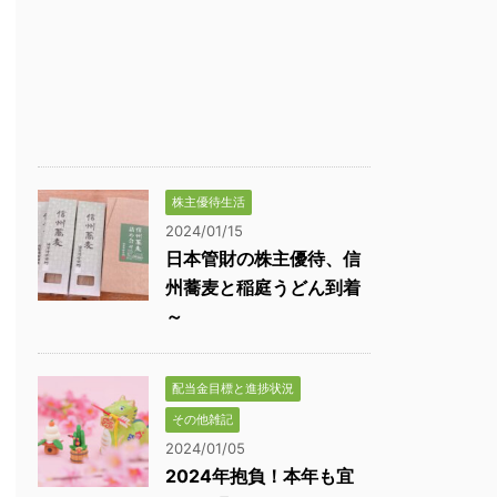
株主優待生活
2024/01/15
日本管財の株主優待、信
州蕎麦と稲庭うどん到着
～
配当金目標と進捗状況
その他雑記
2024/01/05
2024年抱負！本年も宜