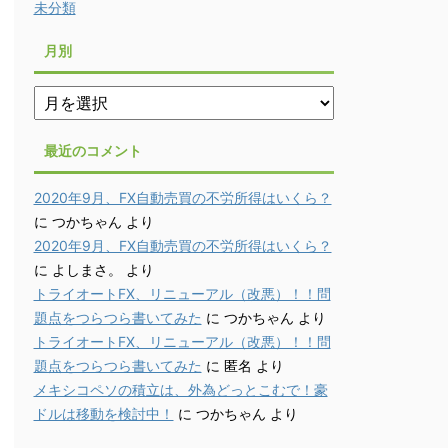
未分類
月別
月
別
最近のコメント
2020年9月、FX自動売買の不労所得はいくら？
に
つかちゃん
より
2020年9月、FX自動売買の不労所得はいくら？
に
よしまさ。
より
トライオートFX、リニューアル（改悪）！！問
題点をつらつら書いてみた
に
つかちゃん
より
トライオートFX、リニューアル（改悪）！！問
題点をつらつら書いてみた
に
匿名
より
メキシコペソの積立は、外為どっとこむで！豪
ドルは移動を検討中！
に
つかちゃん
より