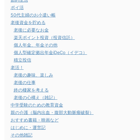
ポイ活
50代主婦のお小遣い帳
老後資金を貯める
老後に必要なお金
楽天ポイント投資（投資信託）
個人年金、年金その他
個人型確定拠出年金iDeCo（イデコ）
積立投信
老活！
老後の趣味、楽しみ
老後の仕事
終の棲家を考える
老後の心構え（雑記）
中学受験のための教育資金
親の介護（脳内出血・腹部大動脈瘤破裂）
おすすめ書籍・映画など
はじめに・運営記
その他雑記