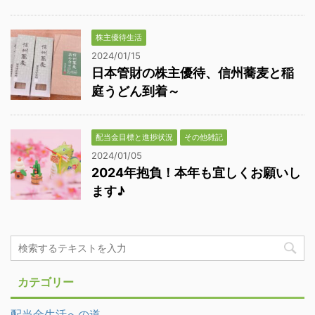
株主優待生活
2024/01/15
日本管財の株主優待、信州蕎麦と稲
庭うどん到着～
配当金目標と進捗状況
その他雑記
2024/01/05
2024年抱負！本年も宜しくお願いし
ます♪
カテゴリー
配当金生活への道