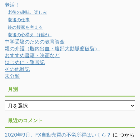
老活！
老後の趣味、楽しみ
老後の仕事
終の棲家を考える
老後の心構え（雑記）
中学受験のための教育資金
親の介護（脳内出血・腹部大動脈瘤破裂）
おすすめ書籍・映画など
はじめに・運営記
その他雑記
未分類
月別
月
別
最近のコメント
2020年9月、FX自動売買の不労所得はいくら？
に
つかち