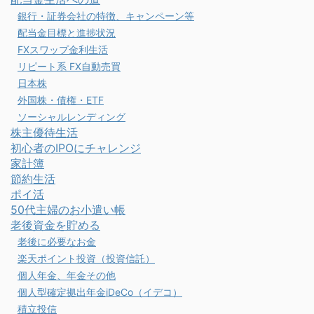
銀行・証券会社の特徴、キャンペーン等
配当金目標と進捗状況
FXスワップ金利生活
リピート系 FX自動売買
日本株
外国株・債権・ETF
ソーシャルレンディング
株主優待生活
初心者のIPOにチャレンジ
家計簿
節約生活
ポイ活
50代主婦のお小遣い帳
老後資金を貯める
老後に必要なお金
楽天ポイント投資（投資信託）
個人年金、年金その他
個人型確定拠出年金iDeCo（イデコ）
積立投信