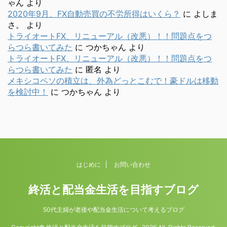
ゃん
より
2020年9月、FX自動売買の不労所得はいくら？
に
よしま
さ。
より
トライオートFX、リニューアル（改悪）！！問題点をつ
らつら書いてみた
に
つかちゃん
より
トライオートFX、リニューアル（改悪）！！問題点をつ
らつら書いてみた
に
匿名
より
メキシコペソの積立は、外為どっとこむで！豪ドルは移動
を検討中！
に
つかちゃん
より
はじめに
お問い合わせ
終活と配当金生活を目指すブログ
50代主婦が老後や配当金生活について考えるブログ