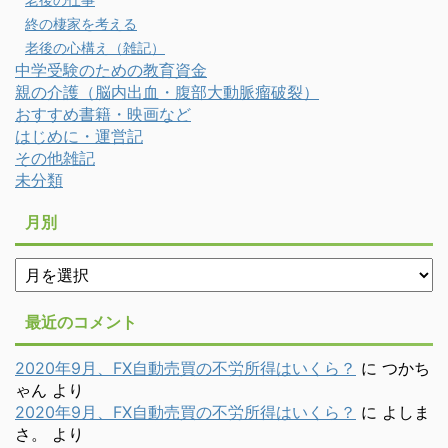
終の棲家を考える
老後の心構え（雑記）
中学受験のための教育資金
親の介護（脳内出血・腹部大動脈瘤破裂）
おすすめ書籍・映画など
はじめに・運営記
その他雑記
未分類
月別
月
別
最近のコメント
2020年9月、FX自動売買の不労所得はいくら？
に
つかち
ゃん
より
2020年9月、FX自動売買の不労所得はいくら？
に
よしま
さ。
より