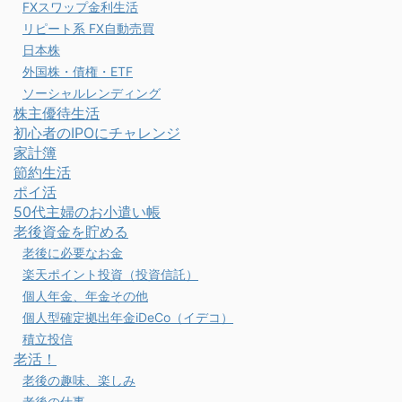
FXスワップ金利生活
リピート系 FX自動売買
日本株
外国株・債権・ETF
ソーシャルレンディング
株主優待生活
初心者のIPOにチャレンジ
家計簿
節約生活
ポイ活
50代主婦のお小遣い帳
老後資金を貯める
老後に必要なお金
楽天ポイント投資（投資信託）
個人年金、年金その他
個人型確定拠出年金iDeCo（イデコ）
積立投信
老活！
老後の趣味、楽しみ
老後の仕事