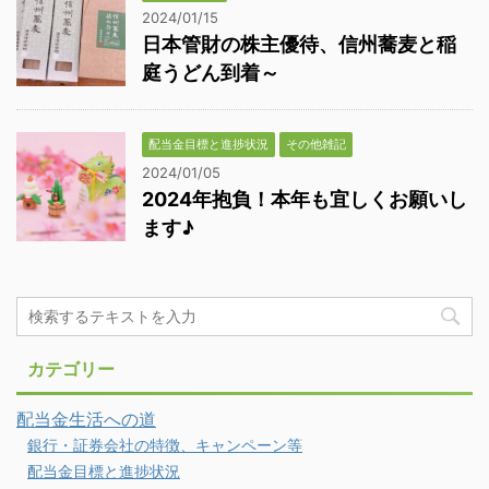
2024/01/15
日本管財の株主優待、信州蕎麦と稲
庭うどん到着～
配当金目標と進捗状況
その他雑記
2024/01/05
2024年抱負！本年も宜しくお願いし
ます♪
カテゴリー
配当金生活への道
銀行・証券会社の特徴、キャンペーン等
配当金目標と進捗状況