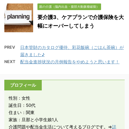
親の介護（脳内出血・腹部大動脈瘤破裂）
要介護3、ケアプランで介護保険を大
幅にオーバーしてしまう
PREV
日本管財のカタログ優待、彩花飯碗（ごはん茶碗）が
届きました♪
NEXT
配当金進捗状況の月例報告をやめようと思います！
プロフィール
性別：女性
誕生日：50代
住まい：関東
家族：旦那と小学生娘1人
介護問題や配当金生活について考えるブログです。⇒
詳