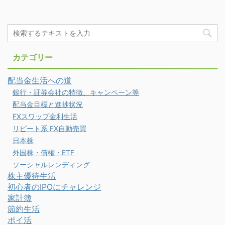
カテゴリー
配当金生活への道
銀行・証券会社の特徴、キャンペーン等
配当金目標と進捗状況
FXスワップ金利生活
リピート系 FX自動売買
日本株
外国株・債権・ETF
ソーシャルレンディング
株主優待生活
初心者のIPOにチャレンジ
家計簿
節約生活
ポイ活