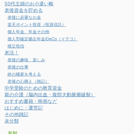
50代主婦のお小遣い帳
老後資金を貯める
老後に必要なお金
楽天ポイント投資（投資信託）
個人年金、年金その他
個人型確定拠出年金iDeCo（イデコ）
積立投信
老活！
老後の趣味、楽しみ
老後の仕事
終の棲家を考える
老後の心構え（雑記）
中学受験のための教育資金
親の介護（脳内出血・腹部大動脈瘤破裂）
おすすめ書籍・映画など
はじめに・運営記
その他雑記
未分類
月別