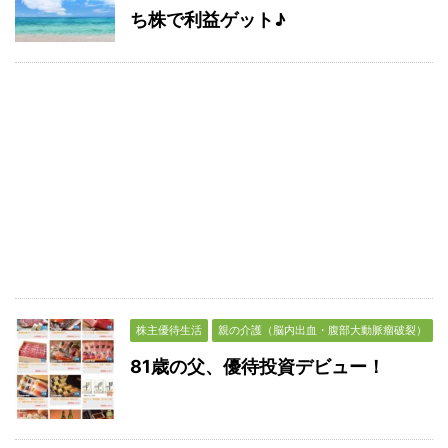
ち株で利益ゲット♪
株主優待生活
親の介護（脳内出血・腹部大動脈瘤破裂）
81歳の父、優待投資デビュー！